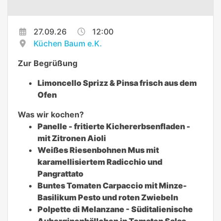
27.09.26
12:00
Küchen Baum e.K.
Zur Begrüßung
Limoncello Sprizz
& Pinsa frisch aus dem
Ofen
Was wir kochen?
Panelle - fritierte Kichererbsenfladen -
mit Zitronen Aioli
Weißes Riesenbohnen Mus mit
karamellisiertem Radicchio und
Pangrattato
Buntes Tomaten Carpaccio mit Minze-
Basilikum Pesto und roten Zwiebeln
Polpette di Melanzane - Süditalienische
Auberginenbällchen in Tomaten Salsa