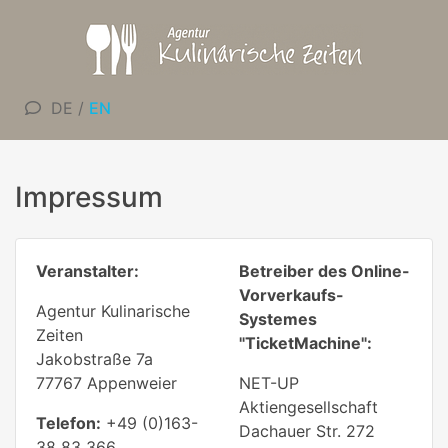
DE
/
EN
Impressum
Veranstalter:
Betreiber des Online-
Vorverkaufs-
Agentur Kulinarische
Systemes
Zeiten
"TicketMachine":
Jakobstraße 7a
77767 Appenweier
NET-UP
Aktiengesellschaft
Telefon:
+49 (0)163-
Dachauer Str. 272
38 83 366