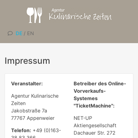
DE
/
EN
Impressum
Veranstalter:
Betreiber des Online-
Vorverkaufs-
Agentur Kulinarische
Systemes
Zeiten
"TicketMachine":
Jakobstraße 7a
77767 Appenweier
NET-UP
Aktiengesellschaft
Telefon:
+49 (0)163-
Dachauer Str. 272
38 83 366